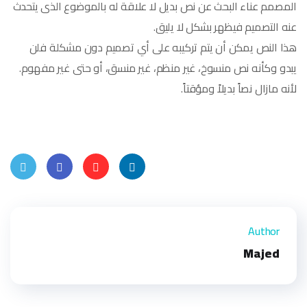
المصمم عناء البحث عن نص بديل لا علاقة له بالموضوع الذى يتحدث
عنه التصميم فيظهر بشكل لا يليق.
هذا النص يمكن أن يتم تركيبه على أي تصميم دون مشكلة فلن
يبدو وكأنه نص منسوخ، غير منظم، غير منسق، أو حتى غير مفهوم.
لأنه مازال نصاً بديلاً ومؤقتاً.
Twitt
Face
Pinte
Linke
er
book
rest
dIn
Author
Majed